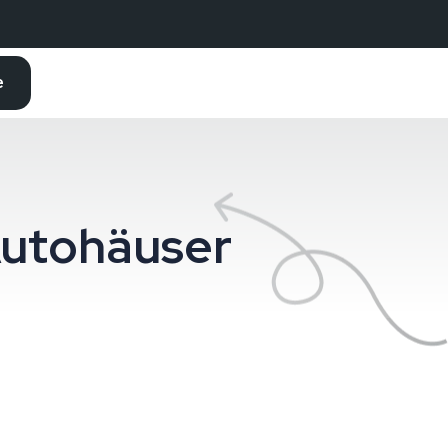
e
Autohäuser