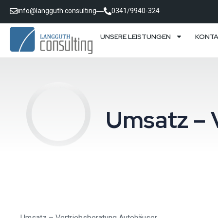
info@langguth.consulting
0341/9940-324
UNSERE LEISTUNGEN
KONT
Umsatz – 
Umsatz – Vertriebsberatung Autohäuser