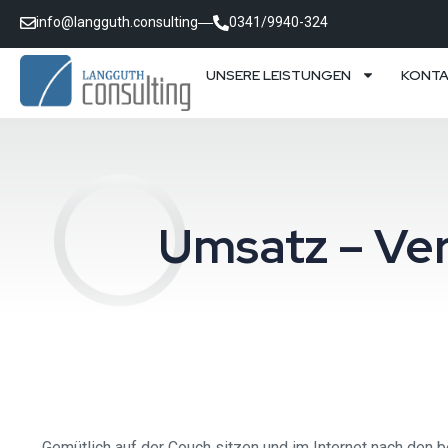
info@langguth.consulting
0341/9940-324
UNSERE LEISTUNGEN
KONT
Umsatz – Ver
Gemütlich auf der Couch sitzen und im Internet nach den 