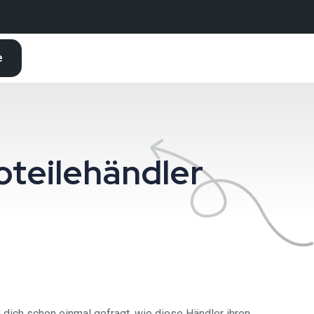
e
oteilehändler
 dich schon einmal gefragt, wie diese Händler ihren