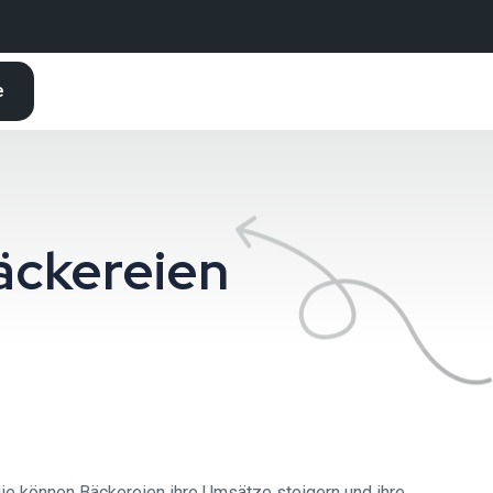
e
äckereien
gie können Bäckereien ihre Umsätze steigern und ihre