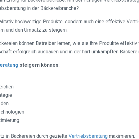
iebsberatung in der Bäckereibranche?
alitativ hochwertige Produkte, sondern auch eine effektive Vertr
n und den Umsatz zu steigern.
ckereien können Betreiber lernen, wie sie ihre Produkte effekt
schäft erfolgreich ausbauen und in der hart umkämpften Bäckere
beratung
steigern können:
reichen
ategie
oden
echnologien
timierung
tz in Bäckereien durch gezielte
Vertriebsberatung
maximieren.