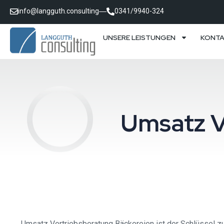
info@langguth.consulting
0341/9940-324
UNSERE LEISTUNGEN
KONT
Umsatz V
Umsatz Vertriebsberatung Bäckereien ist der Schlüssel zum