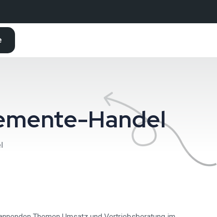
e
lemente-Handel
l
pannenden Themen Umsatz und Vertriebsberatung im