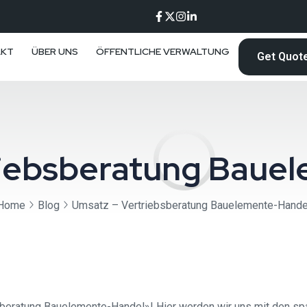
AKT
ÜBER UNS
ÖFFENTLICHE VERWALTUNG
Get Quot
riebsberatung Baue
Home
Blog
Umsatz – Vertriebsberatung Bauelemente-Hande
sberatung Bauelemente-Handel»! Hier werden wir uns mit den s