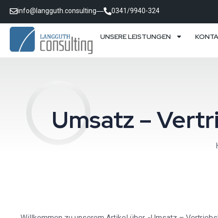
info@langguth.consulting
0341/9940-324
UNSERE LEISTUNGEN
KONT
Umsatz – Vert
Willkommen zu unserem Artikel über «Umsatz – Vertrieb