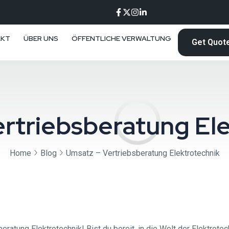
AKT
ÜBER UNS
ÖFFENTLICHE VERWALTUNG
Get Quot
rtriebsberatung El
Home
Blog
Umsatz – Vertriebsberatung Elektrotechnik
atung Elektrotechnik! Bist du bereit, in die Welt der Elektrote