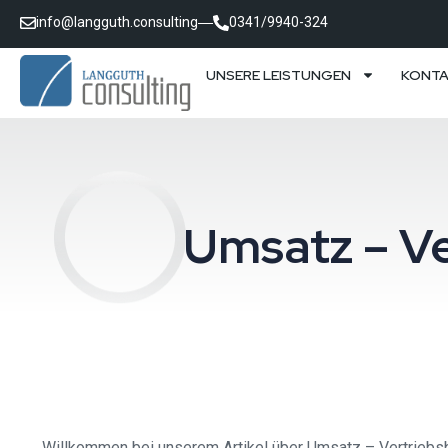
info@langguth.consulting
0341/9940-324
UNSERE LEISTUNGEN
KONT
Umsatz – Ve
Willkommen bei unserem Artikel über Umsatz – Vertriebsber