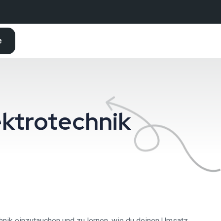
e
ektrotechnik
chnik einzutauchen und zu lernen, wie du deinen Umsatz