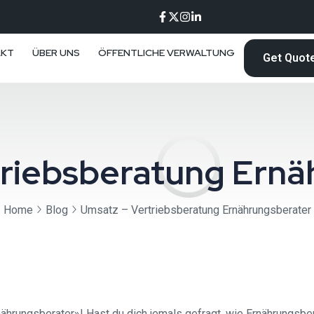
AKT
ÜBER UNS
ÖFFENTLICHE VERWALTUNG
Get Quot
triebsberatung Ernä
Home
Blog
Umsatz – Vertriebsberatung Ernährungsberater
ungsberater»! Hast du dich jemals gefragt, wie Ernährungsbera