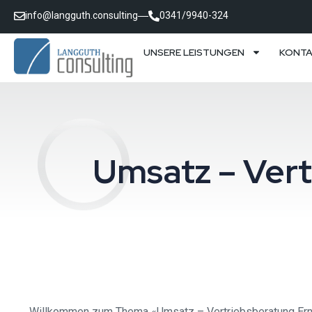
info@langguth.consulting
0341/9940-324
UNSERE LEISTUNGEN
KONT
Umsatz – Ver
Willkommen zum Thema «Umsatz – Vertriebsberatung Ernähr