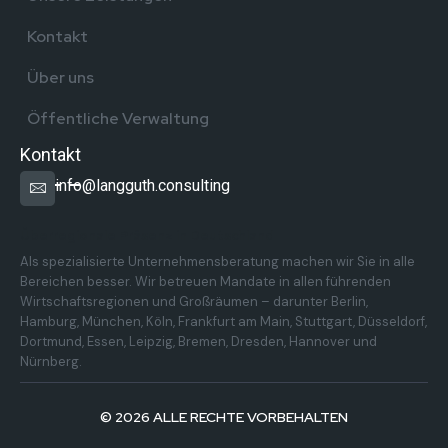
Kontakt
Über uns
Öffentliche Verwaltung
Kontakt
info@langguth.consulting
Überregionale Präsenz in Deutschland
Als spezialisierte Unternehmensberatung machen wir Sie in alle
Bereichen besser. Wir betreuen Mandate in allen führenden
Wirtschaftsregionen und Großräumen – darunter Berlin,
Hamburg, München, Köln, Frankfurt am Main, Stuttgart, Düsseldorf,
Dortmund, Essen, Leipzig, Bremen, Dresden, Hannover und
Nürnberg.
© 2026 ALLE RECHTE VORBEHALTEN