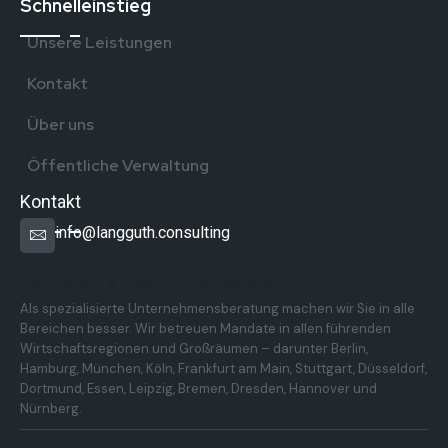
Schnelleinstieg
Unsere Leistungen
Kontakt
Über uns
Öffentliche Verwaltung
Kontakt
info@langguth.consulting
Überregionale Präsenz in Deutschland
Als spezialisierte Unternehmensberatung machen wir Sie in alle
Bereichen besser. Wir betreuen Mandate in allen führenden
Wirtschaftsregionen und Großräumen – darunter Berlin,
Hamburg, München, Köln, Frankfurt am Main, Stuttgart, Düsseldorf,
Dortmund, Essen, Leipzig, Bremen, Dresden, Hannover und
Nürnberg.