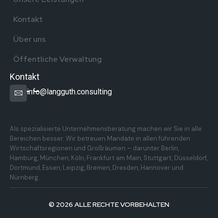
Kontakt
Über uns
Öffentliche Verwaltung
Kontakt
info@langguth.consulting
Überregionale Präsenz in Deutschland
Als spezialisierte Unternehmensberatung machen wir Sie in alle
Bereichen besser. Wir betreuen Mandate in allen führenden
Wirtschaftsregionen und Großräumen – darunter Berlin,
Hamburg, München, Köln, Frankfurt am Main, Stuttgart, Düsseldorf,
Dortmund, Essen, Leipzig, Bremen, Dresden, Hannover und
Nürnberg.
© 2026 ALLE RECHTE VORBEHALTEN