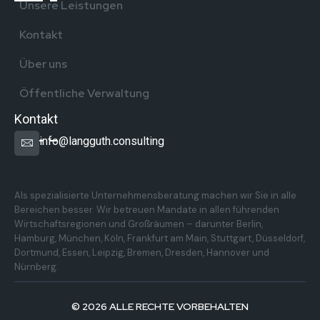
Unsere Leistungen
Kontakt
Über uns
Öffentliche Verwaltung
Kontakt
info@langguth.consulting
Überregionale Präsenz in Deutschland
Als spezialisierte Unternehmensberatung machen wir Sie in alle
Bereichen besser. Wir betreuen Mandate in allen führenden
Wirtschaftsregionen und Großräumen – darunter Berlin,
Hamburg, München, Köln, Frankfurt am Main, Stuttgart, Düsseldorf,
Dortmund, Essen, Leipzig, Bremen, Dresden, Hannover und
Nürnberg.
© 2026 ALLE RECHTE VORBEHALTEN