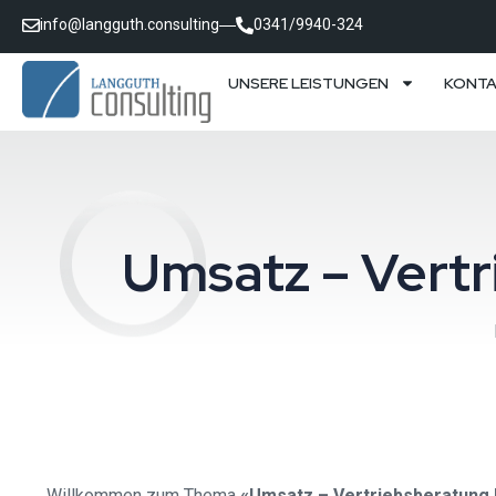
info@langguth.consulting
0341/9940-324
UNSERE LEISTUNGEN
KONT
Umsatz – Ver
Willkommen zum Thema
«Umsatz – Vertriebsberatun