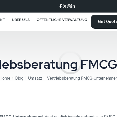
AKT
ÜBER UNS
ÖFFENTLICHE VERWALTUNG
Get Quot
triebsberatung FMC
Home
Blog
Umsatz – Vertriebsberatung FMCG-Unternehme
g FMCG-Unternehmen»
! Hast du dich jemals gefragt, wie FMCG