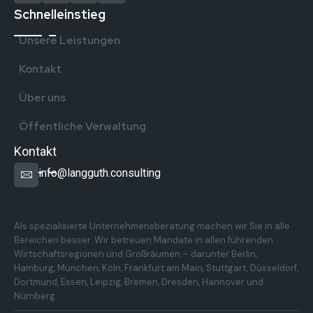
Schnelleinstieg
Unsere Leistungen
Kontakt
Über uns
Öffentliche Verwaltung
Kontakt
info@langguth.consulting
Überregionale Präsenz in Deutschland
Als spezialisierte Unternehmensberatung machen wir Sie in alle
Bereichen besser. Wir betreuen Mandate in allen führenden
Wirtschaftsregionen und Großräumen – darunter Berlin,
Hamburg, München, Köln, Frankfurt am Main, Stuttgart, Düsseldorf,
Dortmund, Essen, Leipzig, Bremen, Dresden, Hannover und
Nürnberg.