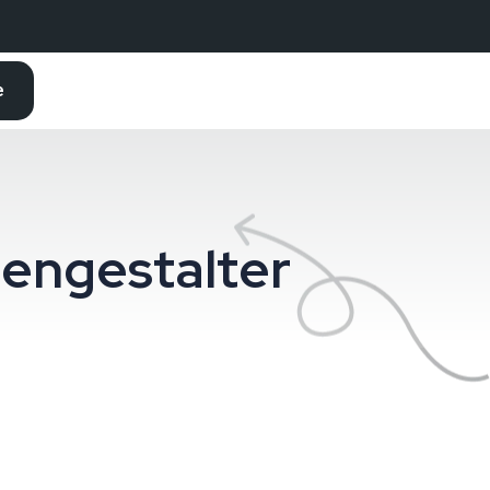
e
engestalter