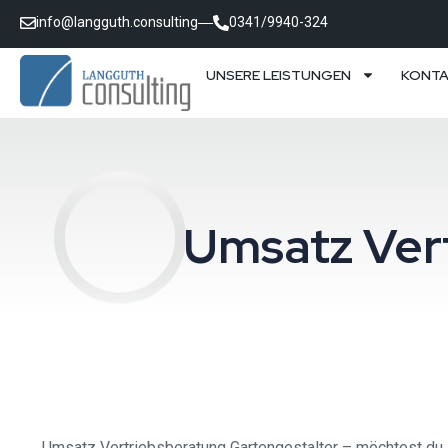
info@langguth.consulting
0341/9940-324
UNSERE LEISTUNGEN
KONT
Umsatz Ver
Umsatz Vertriebsberatung Gartengestalter – möchtest du a