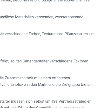
lieben, Bedürfnisse und Budgets. Versuchen Sie, ihre
reundliche Materialien verwenden, wassersparende
 Sie verschiedene Farben, Texturen und Pflanzenarten, um
folgt, sollten Gartengestalter verschiedene Faktoren
die Zusammenarbeit mit einem erfahrenen
tvolle Einblicke in den Markt und die Zielgruppe bieten
talter müssen sich selbst um ihre Vertriebsstrategien
ch auf den Erfolg des Geschäfts auswirken können.