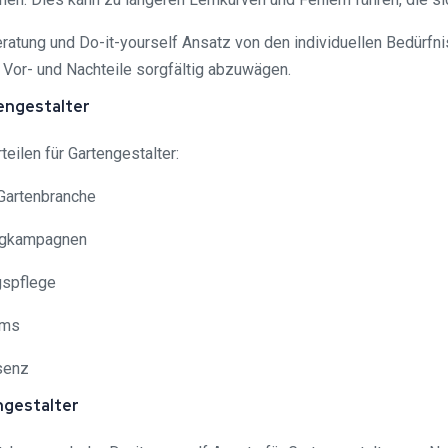
atung und Do-it-yourself Ansatz von den individuellen Bedürfni
le Vor- und Nachteile sorgfältig abzuwägen.
tengestalter
eilen für Gartengestalter:
Gartenbranche
ingkampagnen
gspflege
mms
senz
ngestalter