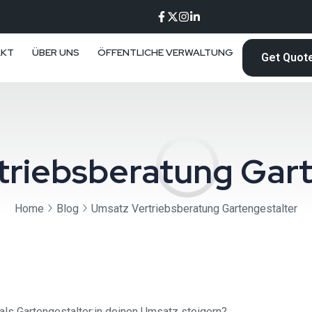
AKT
ÜBER UNS
ÖFFENTLICHE VERWALTUNG
Get Quot
triebsberatung Gart
Home
Blog
Umsatz Vertriebsberatung Gartengestalter
ls Gartengestalter:in deinen Umsatz steigern?