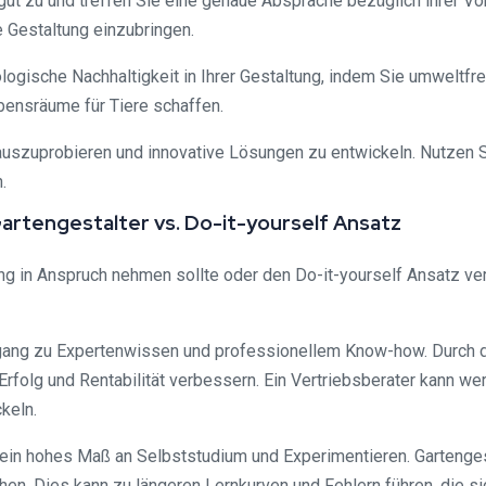
ut zu und treffen Sie eine genaue Absprache bezüglich ihrer Vor
e Gestaltung einzubringen.
logische Nachhaltigkeit in Ihrer Gestaltung, indem Sie umweltf
ensräume für Tiere schaffen.
en auszuprobieren und innovative Lösungen zu entwickeln. Nutzen
.
Gartengestalter vs. Do-it-yourself Ansatz
g in Anspruch nehmen sollte oder den Do-it-yourself Ansatz ver
ugang zu Expertenwissen und professionellem Know-how. Durch 
rfolg und Rentabilität verbessern. Ein Vertriebsberater kann wer
keln.
z ein hohes Maß an Selbststudium und Experimentieren. Gartenges
. Dies kann zu längeren Lernkurven und Fehlern führen, die si