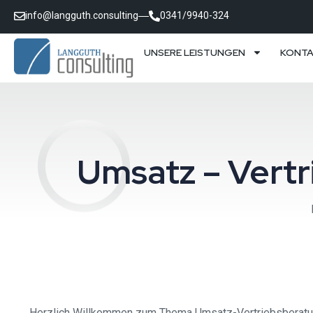
info@langguth.consulting
0341/9940-324
UNSERE LEISTUNGEN
KONT
Umsatz – Vert
Herzlich Willkommen zum Thema Umsatz-Vertriebsberatung