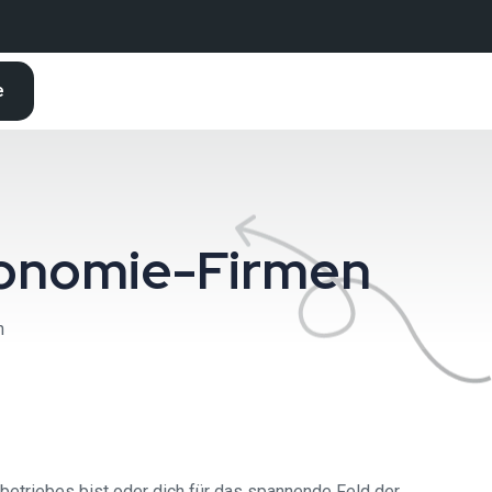
e
ronomie-Firmen
n
triebes bist oder dich für das spannende Feld der