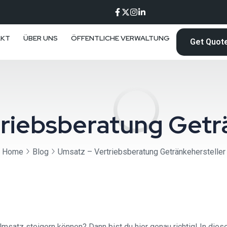
AKT
ÜBER UNS
ÖFFENTLICHE VERWALTUNG
Get Quot
riebsberatung Getr
Home
Blog
Umsatz – Vertriebsberatung Getränkehersteller
Umsatz steigern können? Dann bist du hier genau richtig! In diese