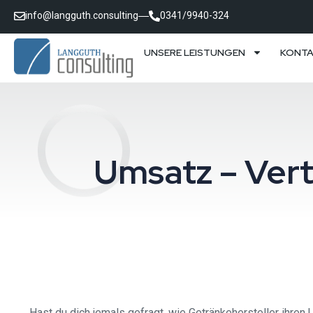
info@langguth.consulting
0341/9940-324
UNSERE LEISTUNGEN
KONT
Umsatz – Vert
Hast du dich jemals gefragt, wie Getränkehersteller ihren 