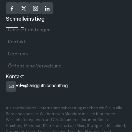
Schnelleinstieg
Unsere Leistungen
Kontakt
Über uns
Öffentliche Verwaltung
Kontakt
info@langguth.consulting
Überregionale Präsenz in Deutschland
Als spezialisierte Unternehmensberatung machen wir Sie in alle
Bereichen besser. Wir betreuen Mandate in allen führenden
Wirtschaftsregionen und Großräumen – darunter Berlin,
Hamburg, München, Köln, Frankfurt am Main, Stuttgart, Düsseldorf,
Dortmund, Essen, Leipzig, Bremen, Dresden, Hannover und