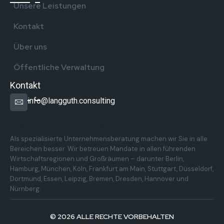
Unsere Leistungen
Kontakt
Über uns
Öffentliche Verwaltung
Kontakt
info@langguth.consulting
Überregionale Präsenz in Deutschland
Als spezialisierte Unternehmensberatung machen wir Sie in alle
Bereichen besser. Wir betreuen Mandate in allen führenden
Wirtschaftsregionen und Großräumen – darunter Berlin,
Hamburg, München, Köln, Frankfurt am Main, Stuttgart, Düsseldorf,
Dortmund, Essen, Leipzig, Bremen, Dresden, Hannover und
Nürnberg.
© 2026 ALLE RECHTE VORBEHALTEN