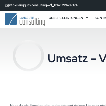
info@langguth.consulting
0341/9940-324
UNSERE LEISTUNGEN
KONT
Umsatz – V
Hast du ein Nagelstudio und möchtest deinen Umsatz steige