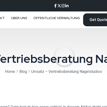
AKT
ÜBER UNS
ÖFFENTLICHE VERWALTUNG
Get Quot
ertriebsberatung N
Home
Blog
Umsatz – Vertriebsberatung Nagelstudios
rn? Dann bist du hier genau richtig! In diesem Artikel dreht sic