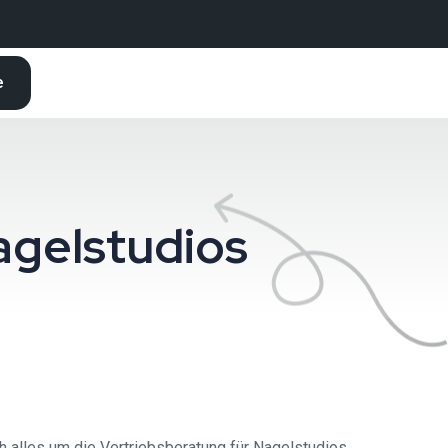
e
agelstudios
h alles um die Vertriebsberatung für Nagelstudios.