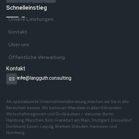
Schnelleinstieg
Unsere Leistungen
Kontakt
Über uns
Öffentliche Verwaltung
Kontakt
info@langguth.consulting
Überregionale Präsenz in Deutschland
Als spezialisierte Unternehmensberatung machen wir Sie in alle
Bereichen besser. Wir betreuen Mandate in allen führenden
Wirtschaftsregionen und Großräumen – darunter Berlin,
Hamburg, München, Köln, Frankfurt am Main, Stuttgart, Düsseldorf,
Dortmund, Essen, Leipzig, Bremen, Dresden, Hannover und
Nürnberg.