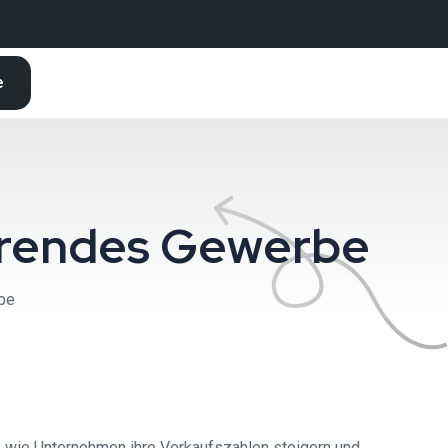
e
erendes Gewerbe
be
 wie Unternehmen ihre Verkaufszahlen steigern und