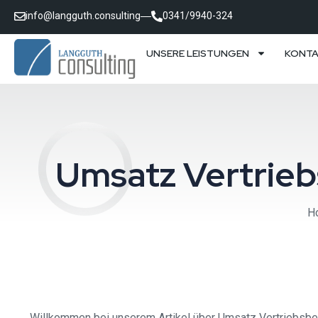
info@langguth.consulting
0341/9940-324
UNSERE LEISTUNGEN
KONT
Umsatz Vertrie
H
Willkommen bei unserem Artikel über Umsatz Vertriebsber