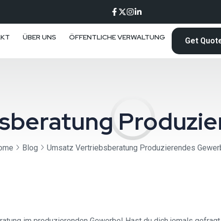
AKT
ÜBER UNS
ÖFFENTLICHE VERWALTUNG
Get Quot
bsberatung Produzi
ome
Blog
Umsatz Vertriebsberatung Produzierendes Gewer
atung im produzierenden Gewerbe! Hast du dich jemals gefragt,