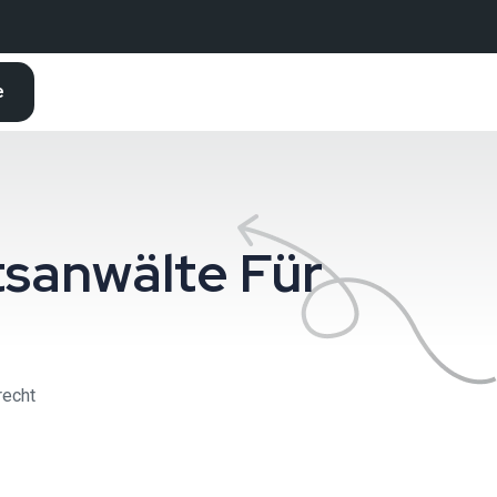
e
sanwälte Für
recht