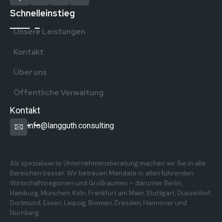
Schnelleinstieg
Unsere Leistungen
Kontakt
Über uns
Öffentliche Verwaltung
Kontakt
info@langguth.consulting
Überregionale Präsenz in Deutschland
Als spezialisierte Unternehmensberatung machen wir Sie in alle
Bereichen besser. Wir betreuen Mandate in allen führenden
Wirtschaftsregionen und Großräumen – darunter Berlin,
Hamburg, München, Köln, Frankfurt am Main, Stuttgart, Düsseldorf,
Dortmund, Essen, Leipzig, Bremen, Dresden, Hannover und
Nürnberg.