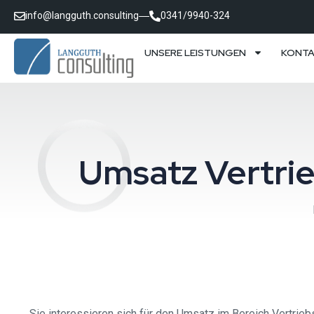
info@langguth.consulting
0341/9940-324
UNSERE LEISTUNGEN
KONT
Umsatz Vertri
Sie interessieren sich für den Umsatz im Bereich Vertrieb