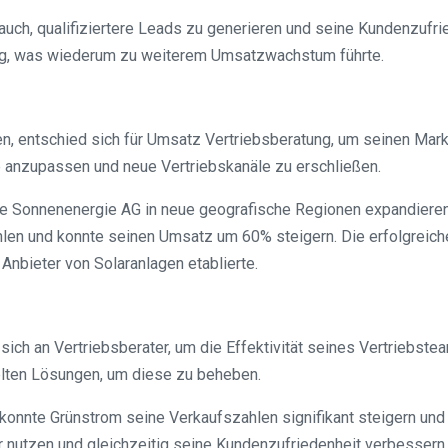
ch, qualifiziertere Leads zu generieren und seine Kundenzufrie
g, was wiederum zu weiterem Umsatzwachstum führte.
n, entschied sich für Umsatz Vertriebsberatung, um seinen Markt
e anzupassen und neue Vertriebskanäle zu erschließen.
e Sonnenenergie AG in neue geografische Regionen expandieren
ahlen und konnte seinen Umsatz um 60% steigern. Die erfolgreic
Anbieter von Solaranlagen etablierte.
sich an Vertriebsberater, um die Effektivität seines Vertriebste
elten Lösungen, um diese zu beheben.
konnte Grünstrom seine Verkaufszahlen signifikant steigern un
 nutzen und gleichzeitig seine Kundenzufriedenheit verbessern