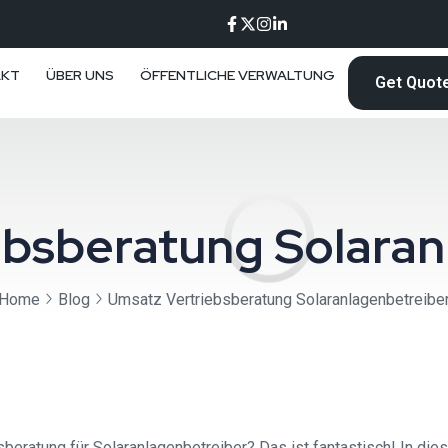
AKT
ÜBER UNS
ÖFFENTLICHE VERWALTUNG
Get Quot
ebsberatung Solaran
Home
Blog
Umsatz Vertriebsberatung Solaranlagenbetreibe
sberatung für Solaranlagenbetreiber? Das ist fantastisch! In die