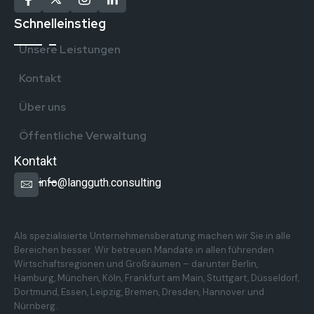
Schnelleinstieg
Unsere Leistungen
Kontakt
Über uns
Öffentliche Verwaltung
Kontakt
info@langguth.consulting
Überregionale Präsenz in Deutschland
Als spezialisierte Unternehmensberatung machen wir Sie in alle
Bereichen besser. Wir betreuen Mandate in allen führenden
Wirtschaftsregionen und Großräumen – darunter Berlin,
Hamburg, München, Köln, Frankfurt am Main, Stuttgart, Düsseldorf,
Dortmund, Essen, Leipzig, Bremen, Dresden, Hannover und
Nürnberg.