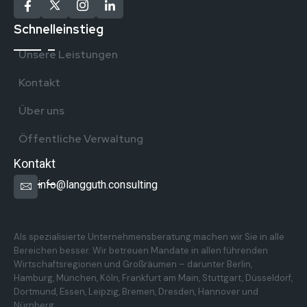
Schnelleinstieg
Unsere Leistungen
Kontakt
Über uns
Öffentliche Verwaltung
Kontakt
info@langguth.consulting
Überregionale Präsenz in Deutschland
Als spezialisierte Unternehmensberatung machen wir Sie in alle
Bereichen besser. Wir betreuen Mandate in allen führenden
Wirtschaftsregionen und Großräumen – darunter Berlin,
Hamburg, München, Köln, Frankfurt am Main, Stuttgart, Düsseldorf,
Dortmund, Essen, Leipzig, Bremen, Dresden, Hannover und
Nürnberg.