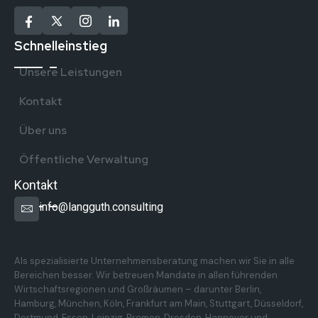
Schnelleinstieg
Unsere Leistungen
Kontakt
Über uns
Öffentliche Verwaltung
Kontakt
info@langguth.consulting
Überregionale Präsenz in Deutschland
Als spezialisierte Unternehmensberatung machen wir Sie in alle
Bereichen besser. Wir betreuen Mandate in allen führenden
Wirtschaftsregionen und Großräumen – darunter Berlin,
Hamburg, München, Köln, Frankfurt am Main, Stuttgart, Düsseldorf,
Dortmund, Essen, Leipzig, Bremen, Dresden, Hannover und