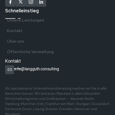
Schnelleinstieg
Unsere Leistungen
Kontakt
Über uns
Öffentliche Verwaltung
Kontakt
info@langguth.consulting
Überregionale Präsenz in Deutschland
Als spezialisierte Unternehmensberatung machen wir Sie in alle
Bereichen besser. Wir betreuen Mandate in allen führenden
Wirtschaftsregionen und Großräumen – darunter Berlin,
Hamburg, München, Köln, Frankfurt am Main, Stuttgart, Düsseldorf,
Dortmund, Essen, Leipzig, Bremen, Dresden, Hannover und
Nürnberg.