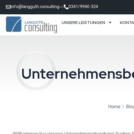
info@langguth.consulting
0341/9940-324
UNSERE LEISTUNGEN
KONT
Unternehmensber
Home
Blo
Willkommen bei unserer Unternehmensberatung! Suchen Sie