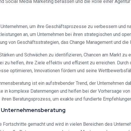
 Social Media Marketing befassen und die Rolle einer Agentur 
r Unternehmen, um ihre Geschäftsprozesse zu verbessern und nac
leistungen an, um Unternehmen bei ihren strategischen und oper
cklung von Geschäftsstrategien, das Change Management und di
Stärken und Schwächen zu identifizieren, Chancen am Markt zu er
zu helfen, ihre Ziele effektiv und effizient zu erreichen. Durc
se optimieren, Innovationen fördern und seine Wettbewerbsfähi
nehmensberatung ist ein aufstrebender Trend, der Unternehmen dab
cke in komplexe Datenmengen und helfen bei der Vorhersage von
n ihren Beratungsprozess, um exakte und fundierte Empfehlunge
 der Unternehmensberatung
orme Fortschritte gemacht und wird in vielen Bereichen des Unt