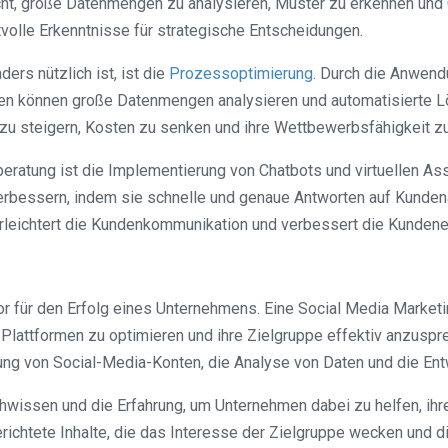
icht, große Datenmengen zu analysieren, Muster zu erkennen und 
volle Erkenntnisse für strategische Entscheidungen.
ers nützlich ist, ist die
Prozessoptimierung
. Durch die Anwend
thmen können große Datenmengen analysieren und automatisierte
z zu steigern, Kosten zu senken und ihre Wettbewerbsfähigkeit z
beratung ist die Implementierung von Chatbots und virtuellen A
rbessern, indem sie schnelle und genaue Antworten auf Kundena
erleichtert die Kundenkommunikation und verbessert die Kundene
r für den Erfolg eines Unternehmens. Eine Social Media Marketin
Plattformen zu optimieren und ihre Zielgruppe effektiv anzuspr
tung von Social-Media-Konten, die Analyse von Daten und die E
hwissen und die Erfahrung, um Unternehmen dabei zu helfen, ihr
gerichtete Inhalte, die das Interesse der Zielgruppe wecken und 