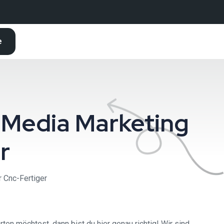
e
 Media Marketing
r
 Cnc-Fertiger
en möchtest, dann bist du hier genau richtig! Wir sind