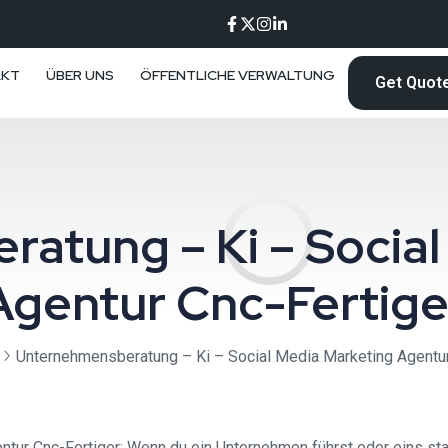
AKT
ÜBER UNS
ÖFFENTLICHE VERWALTUNG
Get Quot
atung – Ki – Social
Agentur Cnc-Fertige
Unternehmensberatung – Ki – Social Media Marketing Agentur
ur Cnc-Fertiger: Wenn du ein Unternehmen führst oder eins start