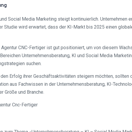
ung
und Social Media Marketing steigt kontinuierlich. Unternehmen
er Studie wird erwartet, dass der KI-Markt bis 2025 einen globa
gentur CNC-Fertiger ist gut positioniert, um von diesem Wachst
en Bereichen Unternehmensberatung, KI und Social Media Marketi
ngstrategien suchen.
 den Erfolg ihrer Geschäftsaktivitäten steigern möchten, sollte
nation aus Fachwissen in der Unternehmensberatung, KI-Technolo
er Größe und Branche.
ragen zum Thema «Unternehmensberatung – KI – Social Media Mark