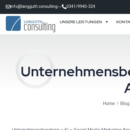
info@langguth.consulting
0341/9940-324
UNSERE LEISTUNGEN
KONT
Unternehmensber
Home
Blog
Unternehmensberatung – Ki – Social Media Marketing Agent