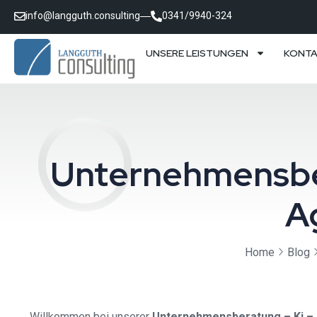
info@langguth.consulting
0341/9940-324
UNSERE LEISTUNGEN
KONT
Unternehmensber
A
Home
Blog
Willkommen bei unserer
Unternehmensberatung – Ki – 