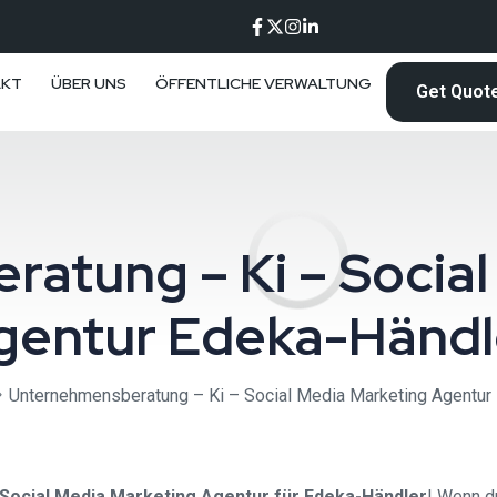
AKT
ÜBER UNS
ÖFFENTLICHE VERWALTUNG
Get Quot
atung – Ki – Social
gentur Edeka-Händl
Unternehmensberatung – Ki – Social Media Marketing Agentur
Social Media Marketing Agentur für Edeka-Händler
! Wenn d