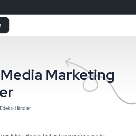
e
 Media Marketing
er
 Edeka-Händler
u ein Edeka-Händler bist und nach professioneller