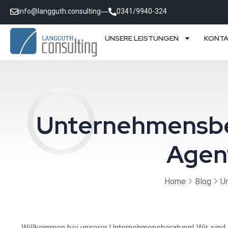
info@langguth.consulting
0341/9940-324
UNSERE LEISTUNGEN
KONT
Unternehmensber
Agen
Home
Blog
Un
Willkommen bei unserer Unternehmensberatung! Wir sind ei