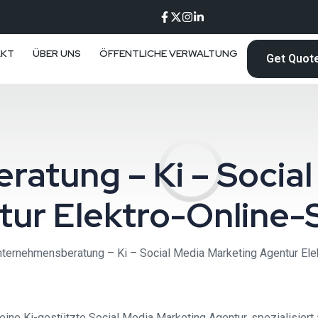
AKT
ÜBER UNS
ÖFFENTLICHE VERWALTUNG
Get Quot
atung – Ki – Social
tur Elektro-Online-
ternehmensberatung – Ki – Social Media Marketing Agentur Ele
ne Ki-gestützte Social Media Marketing Agentur, spezialisiert 