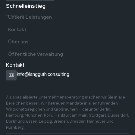
Schnelleinstieg
Unsere Leistungen
Kontakt
Über uns
Öffentliche Verwaltung
Kontakt
info@langguth.consulting
Überregionale Präsenz in Deutschland
Als spezialisierte Unternehmensberatung machen wir Sie in alle
Bereichen besser. Wir betreuen Mandate in allen führenden
Wirtschaftsregionen und Großräumen – darunter Berlin,
Hamburg, München, Köln, Frankfurt am Main, Stuttgart, Düsseldorf,
Dortmund, Essen, Leipzig, Bremen, Dresden, Hannover und
Nürnberg.