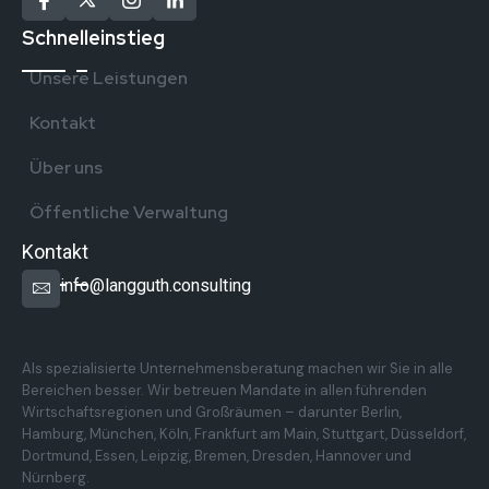
Schnelleinstieg
Unsere Leistungen
Kontakt
Über uns
Öffentliche Verwaltung
Kontakt
info@langguth.consulting
Überregionale Präsenz in Deutschland
Als spezialisierte Unternehmensberatung machen wir Sie in alle
Bereichen besser. Wir betreuen Mandate in allen führenden
Wirtschaftsregionen und Großräumen – darunter Berlin,
Hamburg, München, Köln, Frankfurt am Main, Stuttgart, Düsseldorf,
Dortmund, Essen, Leipzig, Bremen, Dresden, Hannover und
Nürnberg.