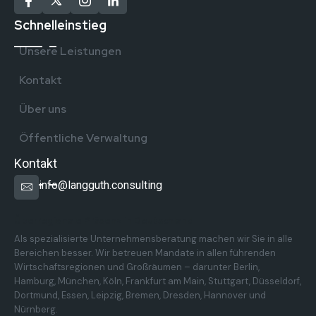
Schnelleinstieg
Unsere Leistungen
Kontakt
Über uns
Öffentliche Verwaltung
Kontakt
info@langguth.consulting
Überregionale Präsenz in Deutschland
Als spezialisierte Unternehmensberatung machen wir Sie in alle
Bereichen besser. Wir betreuen Mandate in allen führenden
Wirtschaftsregionen und Großräumen – darunter Berlin,
Hamburg, München, Köln, Frankfurt am Main, Stuttgart, Düsseldorf,
Dortmund, Essen, Leipzig, Bremen, Dresden, Hannover und
Nürnberg.