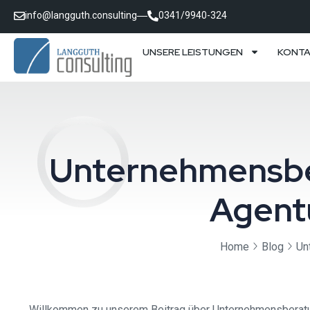
info@langguth.consulting
0341/9940-324
UNSERE LEISTUNGEN
KONT
Unternehmensber
Agent
Home
Blog
Un
Willkommen zu unserem Beitrag über Unternehmensberatun