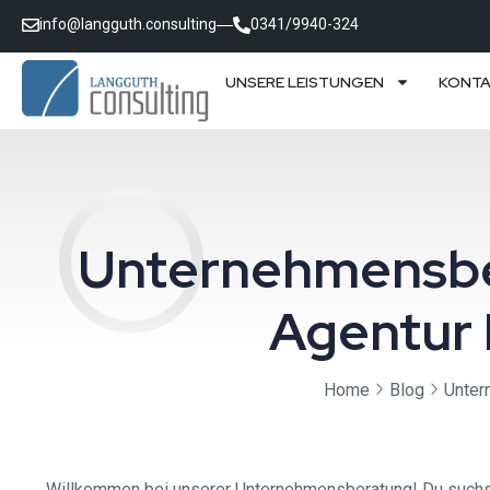
info@langguth.consulting
0341/9940-324
UNSERE LEISTUNGEN
KONT
Unternehmensber
Agentur 
Home
Blog
Unter
Willkommen bei unserer Unternehmensberatung! Du suchst n