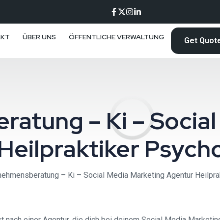
AKT
ÜBER UNS
ÖFFENTLICHE VERWALTUNG
Get Quot
atung – Ki – Social
Heilpraktiker Psych
nehmensberatung – Ki – Social Media Marketing Agentur Heilpra
ach einer Agentur, die dich bei deinem Social Media Marketing 