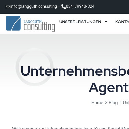
info@langguth.consulting
0341/9940-324
UNSERE LEISTUNGEN
KONT
Unternehmensber
Agent
Home
Blog
Un
Willkommen zur Unternehmensberatung, Ki und Social Media