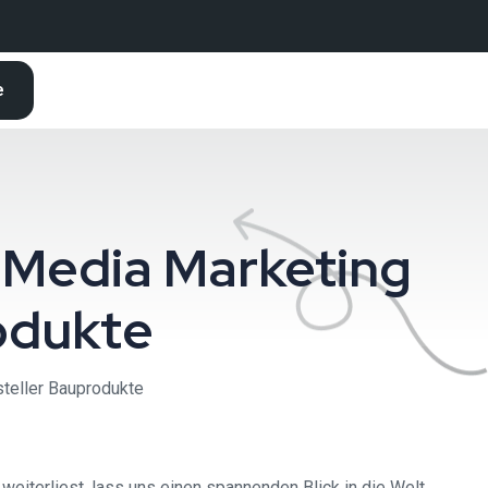
e
 Media Marketing
odukte
teller Bauprodukte
eiterliest, lass uns einen spannenden Blick in die Welt