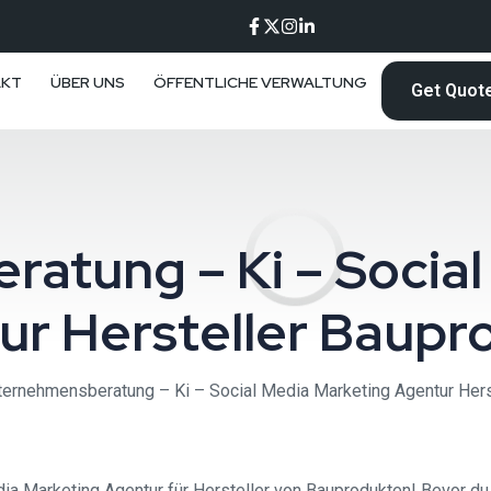
AKT
ÜBER UNS
ÖFFENTLICHE VERWALTUNG
Get Quot
atung – Ki – Social
ur Hersteller Baupr
ternehmensberatung – Ki – Social Media Marketing Agentur Hers
 Marketing Agentur für Hersteller von Bauprodukten! Bevor du w