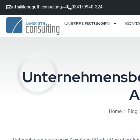
info@langguth.consulting
0341/9940-324
UNSERE LEISTUNGEN
KONT
Unternehmensber
A
Home
Blog
Unternehmensberatung – Ki – Social Media Marketing Agentu