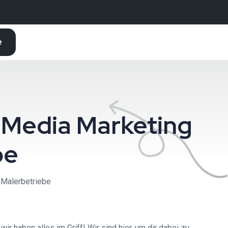
e
 Media Marketing
be
 Malerbetriebe
r haben alles im Griff! Wir sind hier, um dir dabei zu