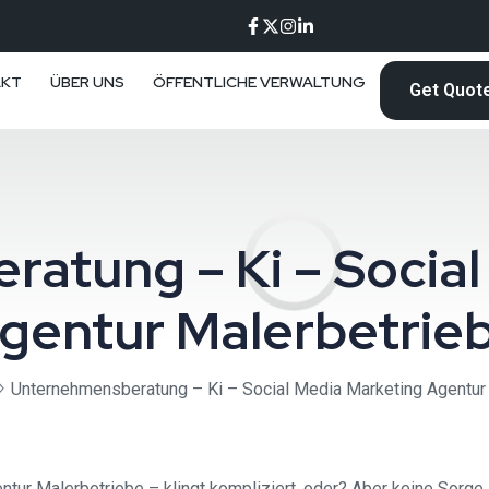
AKT
ÜBER UNS
ÖFFENTLICHE VERWALTUNG
Get Quot
atung – Ki – Social
gentur Malerbetrie
Unternehmensberatung – Ki – Social Media Marketing Agentur
r Malerbetriebe – klingt kompliziert, oder? Aber keine Sorge, wi