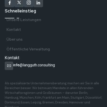
Schnelleinstieg
Unsere Leistungen
Kontakt
Über uns
Öffentliche Verwaltung
Kontakt
info@langguth.consulting
Überregionale Präsenz in Deutschland
Als spezialisierte Unternehmensberatung machen wir Sie in alle
Bereichen besser. Wir betreuen Mandate in allen führenden
Wirtschaftsregionen und Großräumen – darunter Berlin,
Hamburg, München, Köln, Frankfurt am Main, Stuttgart, Düsseldorf,
Dortmund, Essen, Leipzig, Bremen, Dresden, Hannover und