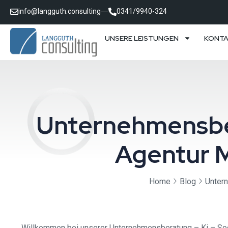
info@langguth.consulting
0341/9940-324
UNSERE LEISTUNGEN
KONT
Unternehmensber
Agentur 
Home
Blog
Unter
Willkommen bei unserer Unternehmensberatung – Ki – Soci