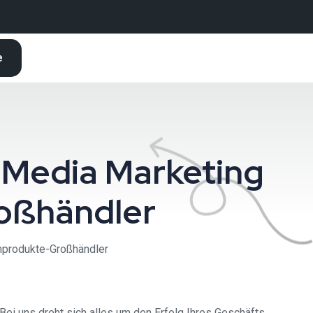
e
 Media Marketing
oßhändler
nprodukte-Großhändler
i uns dreht sich alles um den Erfolg Ihres Geschäfts.