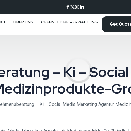
AKT
ÜBER UNS
ÖFFENTLICHE VERWALTUNG
Get Quot
atung – Ki – Social
Medizinprodukte-Gr
nehmensberatung – Ki – Social Media Marketing Agentur Medizi
al Media Marketing Agentur für Medizinprodukte-Großhändler! Be