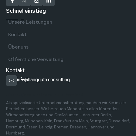
Schnelleinstieg
Unsere Leistungen
Kontakt
Über uns
Öffentliche Verwaltung
Kontakt
info@langguth.consulting
Überregionale Präsenz in Deutschland
Als spezialisierte Unternehmensberatung machen wir Sie in alle
Bereichen besser. Wir betreuen Mandate in allen führenden
Wirtschaftsregionen und Großräumen – darunter Berlin,
Hamburg, München, Köln, Frankfurt am Main, Stuttgart, Düsseldorf,
Dortmund, Essen, Leipzig, Bremen, Dresden, Hannover und
Nürnberg.