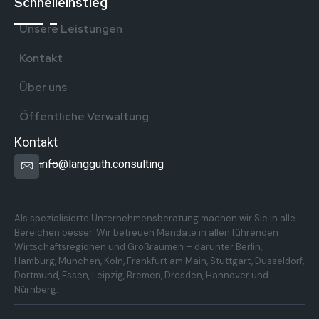
Schnelleinstieg
Unsere Leistungen
Kontakt
Über uns
Öffentliche Verwaltung
Kontakt
info@langguth.consulting
Überregionale Präsenz in Deutschland
Als spezialisierte Unternehmensberatung machen wir Sie in alle
Bereichen besser. Wir betreuen Mandate in allen führenden
Wirtschaftsregionen und Großräumen – darunter Berlin,
Hamburg, München, Köln, Frankfurt am Main, Stuttgart, Düsseldorf,
Dortmund, Essen, Leipzig, Bremen, Dresden, Hannover und
Nürnberg.