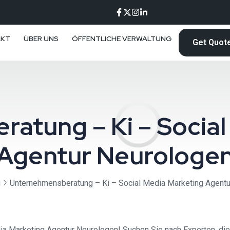
AKT
ÜBER UNS
ÖFFENTLICHE VERWALTUNG
Get Quot
atung – Ki – Social
Agentur Neurologe
g
Unternehmensberatung – Ki – Social Media Marketing Agent
Marketing Agentur Neurologen! Suchen Sie nach Experten, die I