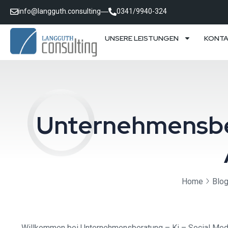
info@langguth.consulting
0341/9940-324
UNSERE LEISTUNGEN
KONT
Unternehmensber
Home
Blo
Willkommen bei Unternehmensberatung – Ki – Social Media 