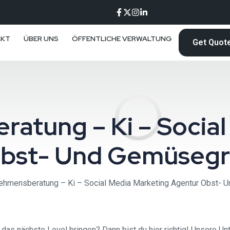
AKT
ÜBER UNS
ÖFFENTLICHE VERWALTUNG
Get Quot
atung – Ki – Social
Obst- Und Gemüsegr
ehmensberatung – Ki – Social Media Marketing Agentur Obst- 
das nächste Level bringen? Dann bist du hier richtig! Unsere U