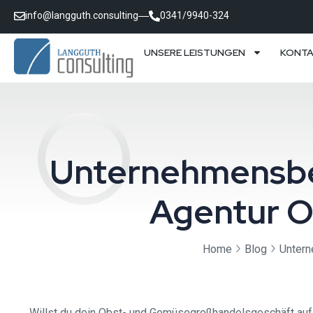
info@langguth.consulting
0341/9940-324
UNSERE LEISTUNGEN
KONT
Unternehmensber
Agentur 
Home
Blog
Untern
Willst du dein Obst- und Gemüsegroßhandelsgeschäft auf 