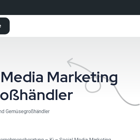
e
 Media Marketing
oßhändler
Und Gemüsegroßhändler
nternehmensberatung – Ki – Social Media Marketing