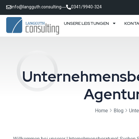
info@langguth.consulting
0341/9940-324
UNSERE LEISTUNGEN
KONT
Unternehmensber
Agentu
Home
Blog
Unte
Willkommen bei unserer Unternehmensberatung! Suchen Si