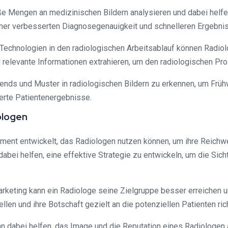
 Mengen an medizinischen Bildern analysieren und dabei helfen
ner verbesserten Diagnosegenauigkeit und schnelleren Ergebnis
KI-Technologien in den radiologischen Arbeitsablauf können Radiol
d relevante Informationen extrahieren, um den radiologischen Pr
rends und Muster in radiologischen Bildern zu erkennen, um Früh
erte Patientenergebnisse.
ologen
ment entwickelt, das Radiologen nutzen können, um ihre Reichw
abei helfen, eine effektive Strategie zu entwickeln, um die Sic
arketing kann ein Radiologe seine Zielgruppe besser erreichen 
len und ihre Botschaft gezielt an die potenziellen Patienten ric
nn dabei helfen, das Image und die Reputation eines Radiologen