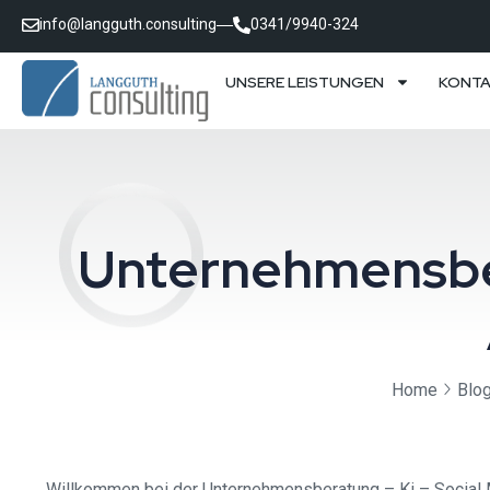
info@langguth.consulting
0341/9940-324
UNSERE LEISTUNGEN
KONT
Unternehmensber
Home
Blo
Willkommen bei der Unternehmensberatung – Ki – Social Me