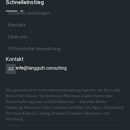
Schnelleinstieg
Unsere Leistungen
Kontakt
Über uns
Öffentliche Verwaltung
Kontakt
info@langguth.consulting
Überregionale Präsenz in Deutschland
Als spezialisierte Unternehmensberatung machen wir Sie in alle
Bereichen besser. Wir betreuen Mandate in allen führenden
Wirtschaftsregionen und Großräumen – darunter Berlin,
Hamburg, München, Köln, Frankfurt am Main, Stuttgart, Düsseldorf,
Dortmund, Essen, Leipzig, Bremen, Dresden, Hannover und
Nürnberg.