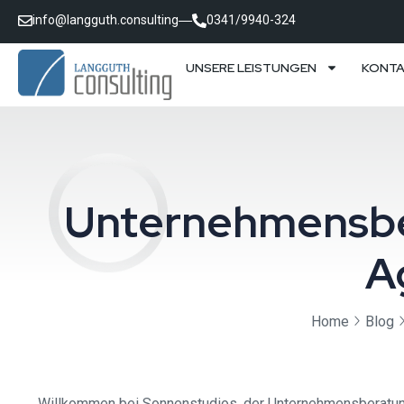
info@langguth.consulting
0341/9940-324
UNSERE LEISTUNGEN
KONT
Unternehmensber
A
Home
Blog
Willkommen bei Sonnenstudios, der Unternehmensberatung –