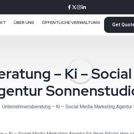
AKT
ÜBER UNS
ÖFFENTLICHE VERWALTUNG
Get Quot
atung – Ki – Social
gentur Sonnenstudi
Unternehmensberatung – Ki – Social Media Marketing Agentur
 Ki – Social Media Marketing Agentur für Ihren Erfolg! Hier sin