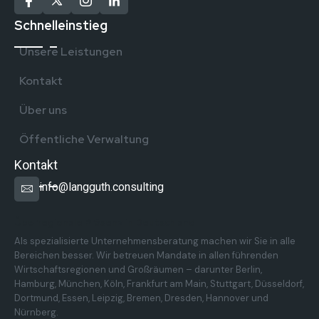
Schnelleinstieg
Unsere Leistungen
Kontakt
Über uns
Öffentliche Verwaltung
Kontakt
info@langguth.consulting
Überregionale Präsenz in Deutschland
Als spezialisierte Unternehmensberatung machen wir Sie in alle
Bereichen besser. Wir betreuen Mandate in allen führenden
Wirtschaftsregionen und Großräumen – darunter Berlin,
Hamburg, München, Köln, Frankfurt am Main, Stuttgart, Düsseldorf,
Dortmund, Essen, Leipzig, Bremen, Dresden, Hannover und
Nürnberg.