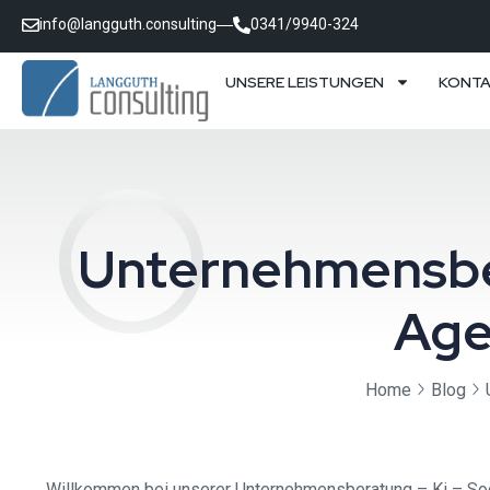
info@langguth.consulting
0341/9940-324
UNSERE LEISTUNGEN
KONT
Unternehmensber
Age
Home
Blog
Willkommen bei unserer Unternehmensberatung – Ki – Soc