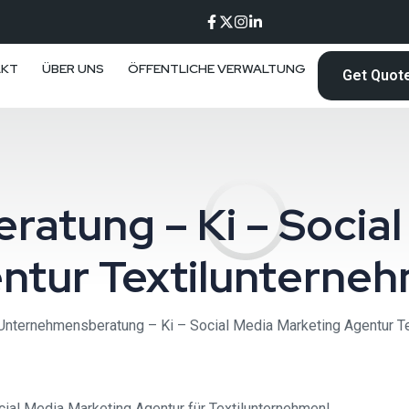
AKT
ÜBER UNS
ÖFFENTLICHE VERWALTUNG
Get Quot
atung – Ki – Social
ntur Textilunterne
Unternehmensberatung – Ki – Social Media Marketing Agentur T
ial Media Marketing Agentur für Textilunternehmen!